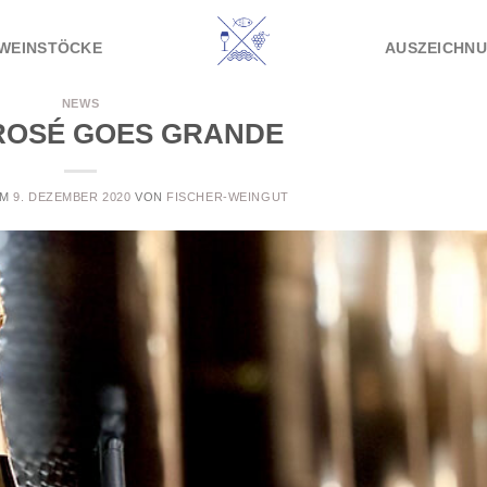
WEINSTÖCKE
AUSZEICHN
NEWS
ROSÉ GOES GRANDE
AM
9. DEZEMBER 2020
VON
FISCHER-WEINGUT