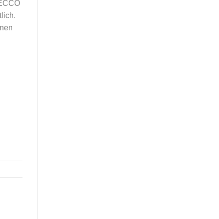
 SECCO
lich.
inen